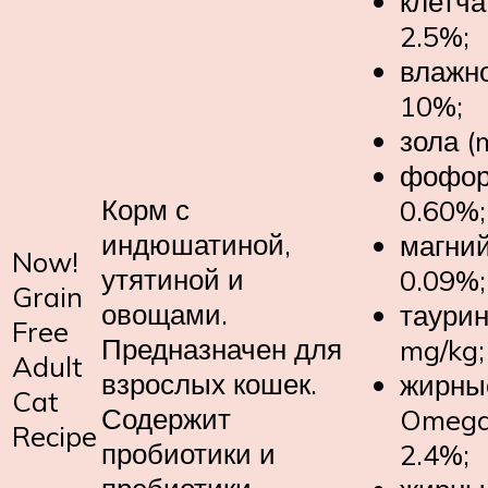
клетча
2.5%;
влажно
10%;
зола (
фофор
Корм с
0.60%;
индюшатиной,
магний
Now!
утятиной и
0.09%;
Grain
овощами.
таурин
Free
Предназначен для
mg/kg;
Adult
взрослых кошек.
жирны
Cat
Содержит
Omega 
Recipe
пробиотики и
2.4%;