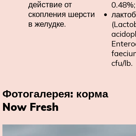
действие от
0.48%;
скопления шерсти
лактоб
в желудке.
(Lactob
acidoph
Entero
faeciu
cfu/lb.
Фотогалерея: корма
Now Fresh