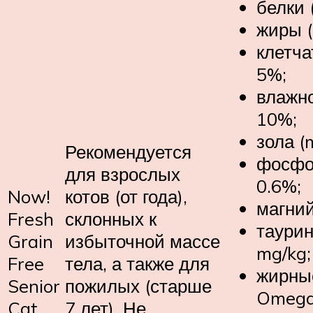
белки 
жиры (
клетча
5%;
влажно
10%;
зола (
Рекомендуется
фосфо
для взрослых
0.6%;
Now!
котов (от года),
магний
Fresh
склонных к
таурин
Grain
избыточной массе
mg/kg;
Free
тела, а также для
жирны
Senior
пожилых (старше
Omega 
Cat
7 лет). Не