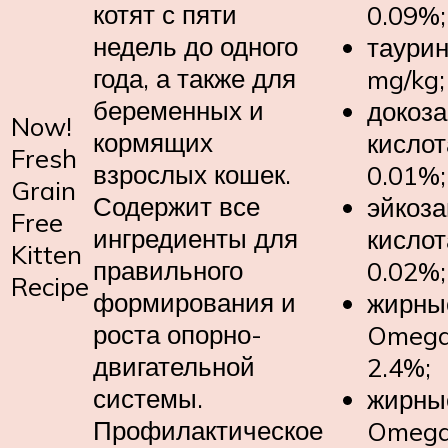
котят с пяти
0.09%;
недель до одного
таурин
года, а также для
mg/kg;
беременных и
докоза
Now!
кормящих
кислот
Fresh
взрослых кошек.
0.01%;
Grain
Содержит все
эйкоз
Free
ингредиенты для
кислот
Kitten
правильного
0.02%;
Recipe
формирования и
жирны
роста опорно-
Omega 
двигательной
2.4%;
системы.
жирны
Профилактическое
Omega 