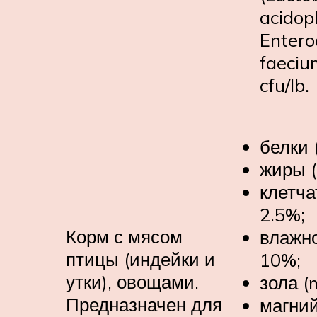
acidoph
Entero
faeciu
cfu/lb.
белки 
жиры (
клетча
2.5%;
Корм с мясом
влажно
птицы (индейки и
10%;
утки), овощами.
зола (
Предназначен для
магний