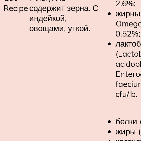
2.6%;
Recipe
содержит зерна. С
жирны
индейкой,
Omega 
овощами, уткой.
0.52%;
лактоб
(Lactob
acidoph
Entero
faeciu
cfu/lb.
белки 
жиры (