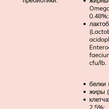
пребиотики.
жирны
Omega 
0.48%;
лактоб
(Lactob
acidoph
Entero
faeciu
cfu/lb.
белки 
жиры (
клетча
2,5%;