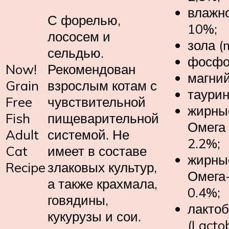
влажно
С форелью,
10%;
лососем и
зола (
сельдью.
фосфо
Now!
Рекомендован
магний
Grain
взрослым котам с
таурин
Free
чувствительной
жирны
Fish
пищеварительной
Омега 
Adult
системой. Не
2.2%;
Cat
имеет в составе
жирны
Recipe
злаковых культур,
Омега-
а также крахмала,
0.4%;
говядины,
лактоб
кукурузы и сои.
(Lactob