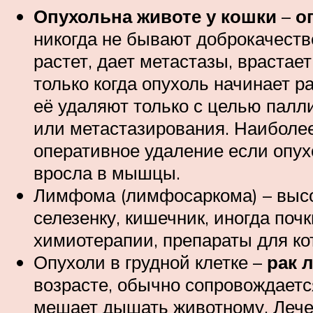
Опухольна животе у кошки
–
о
никогда не бывают доброкачеств
растет, дает метастазы, враста
только когда опухоль начинает ра
её удаляют только с целью палл
или метастазирования. Наиболее
оперативное удаление если опухо
вросла в мышцы.
Лимфома (лимфосаркома) – высо
селезенку, кишечник, иногда поч
химиотерапии, препараты для ко
Опухоли в грудной клетке –
рак 
возрасте, обычно сопровождаетс
мешает дышать животному. Лечен