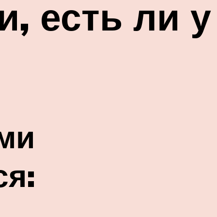
, есть ли у
ми
ся: