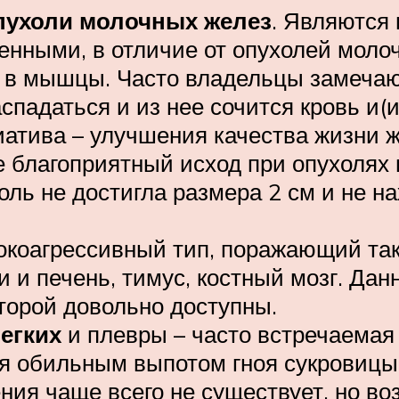
пухоли молочных желез
. Являются
енными, в отличие от опухолей молоч
ет в мышцы. Часто владельцы замеча
спадаться и из нее сочится кровь и(и
иатива – улучшения качества жизни ж
 благоприятный исход при опухолях 
ль не достигла размера 2 см и не на
коагрессивный тип, поражающий так
ки и печень, тимус, костный мозг. Да
торой довольно доступны.
легких
и плевры – часто встречаемая 
я обильным выпотом гноя сукровицы 
ия чаще всего не существует, но во