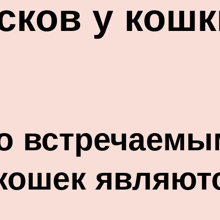
сков у кошки
о встречаемы
кошек являют