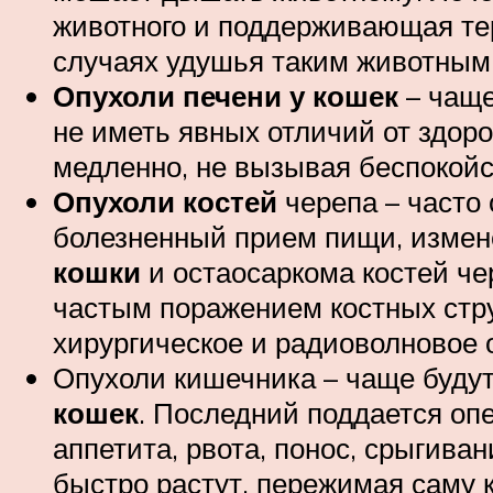
животного и поддерживающая тер
случаях удушья таким животным 
Опухоли печени у кошек
– чаще
не иметь явных отличий от здор
медленно, не вызывая беспокойст
Опухоли костей
черепа – часто
болезненный прием пищи, измен
кошки
и остаосаркома костей че
частым поражением костных струк
хирургическое и радиоволновое 
Опухоли кишечника – чаще буд
кошек
. Последний поддается оп
аппетита, рвота, понос, срыгиван
быстро растут, пережимая саму 