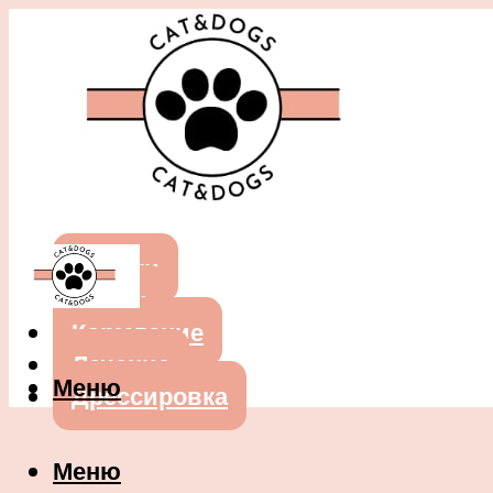
Собаки
Кошки
Кормление
Лечение
Меню
Дрессировка
Меню