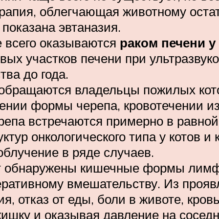
апия, облегчающая животному остат
показана эвтаназия.
 всего оказываются
раком печени у
овых участков печени при ультразвук
ва до года.
 обращаются владельцы пожилых кото
ении формы черепа, кровотечении из
репа встречаются примерно в равной
тур онкологического типа у котов и
облучение в ряде случаев.
ут обнаружены кишечные формы лим
еративному вмешательству. Из прояв
ия, отказ от еды, боли в животе, кро
кишку и оказывая давление на сосед