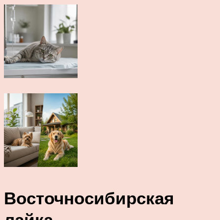
Восточносибирская
лайка