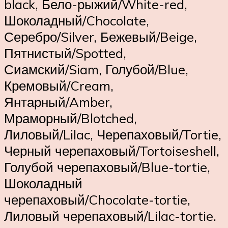
black, Бело-рыжий/White-red,
Шоколадный/Chocolate,
Серебро/Silver, Бежевый/Beige,
Пятнистый/Spotted,
Сиамский/Siam, Голубой/Blue,
Кремовый/Cream,
Янтарный/Amber,
Мраморный/Blotched,
Лиловый/Lilac, Черепаховый/Tortie,
Черный черепаховый/Tortoiseshell,
Голубой черепаховый/Blue-tortie,
Шоколадный
черепаховый/Chocolate-tortie,
Лиловый черепаховый/Lilac-tortie.