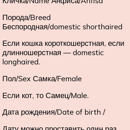
Кличка/Name Анфиса/Anfisa
Порода/Breed
Беспородная/domestic shorthaired
Если кошка короткошерстная, если
длинношерстная — domestic
longhaired.
Пол/Sex Самка/Female
Если кот, то Самец/Male.
Дата рождения/Date of birth /
Дату можно проставить один раз,