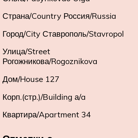
Страна/Country Россия/Russia
Город/City Ставрополь/Stavropol
Улица/Street
Рогожникова/Rogoznikova
Дом/House 127
Корп.(стр.)/Building а/a
Квартира/Apartment 34