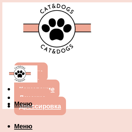
Собаки
Кошки
Кормление
Лечение
Меню
Дрессировка
Меню