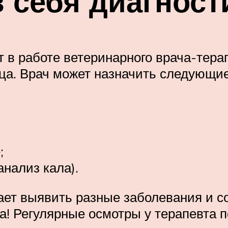
 себя диагност
 в работе ветеринарного врача-тера
ца. Врач может назначить следующи
;
нализ кала).
ает выявить разные заболевания и со
а! Регулярные осмотры у терапевта 