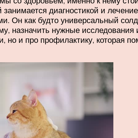
мы со здоровьем, именно к нему стои
й занимается диагностикой и лечени
ми. Он как будто универсальный сол
у, назначить нужные исследования 
и, но и про профилактику, которая п