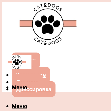
Собаки
Кошки
Кормление
Лечение
Меню
Дрессировка
Меню