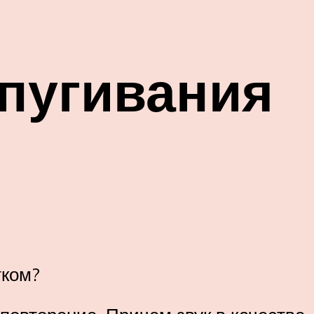
тпугивания
тком?