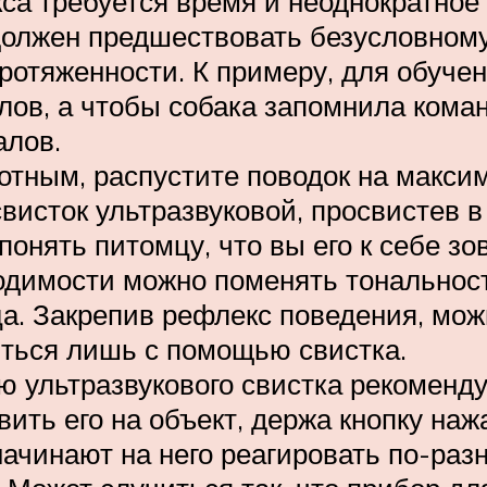
са требуется время и неоднократное 
должен предшествовать безусловному
отяженности. К примеру, для обучен
лов, а чтобы собака запомнила коман
алов.
отным, распустите поводок на макс
висток ультразвуковой, просвистев в 
понять питомцу, что вы его к себе зо
ходимости можно поменять тональнос
. Закрепив рефлекс поведения, можн
иться лишь с помощью свистка.
ю ультразвукового свистка рекоменд
ть его на объект, держа кнопку нажа
начинают на него реагировать по-раз