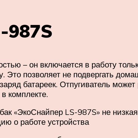
S-987S
стью – он включается в работу тольк
ку. Это позволяет не подвергать дом
аряд батареек. Отпугиватель может ра
 в комплекте.
бак «ЭкоСнайпер LS-987S» не низкая,
ию о работе устройства