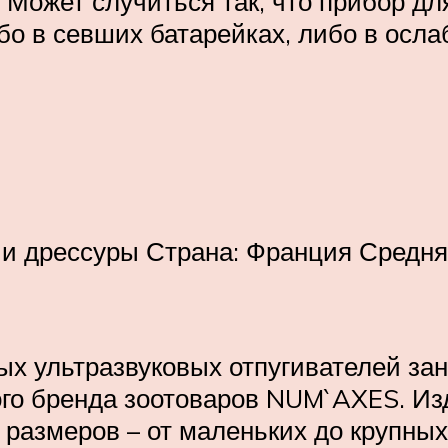
. Может случиться так, что прибор дл
бо в севших батарейках, либо в осла
 дрессуры Страна: Франция Средняя ц
ных ультразвуковых отпугивателей з
го бренда зоотоваров NUM`AXES. Из
размеров – от маленьких до крупных