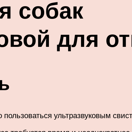
я собак
овой для о
ь
о пользоваться ультразвуковым свис