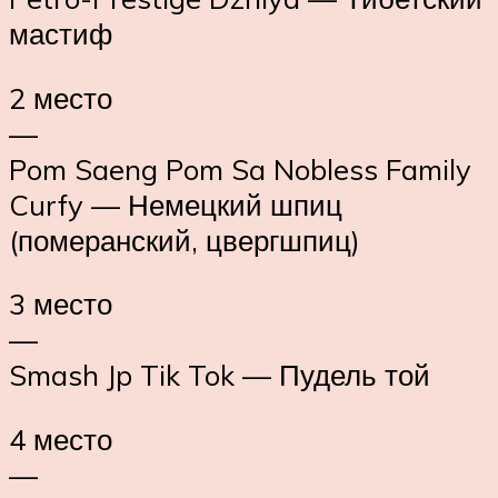
мастиф
2 место
—
Pom Saeng Pom Sa Nobless Family
Curfy — Немецкий шпиц
(померанский, цвергшпиц)
3 место
—
Smash Jp Tik Tok — Пудель той
4 место
—