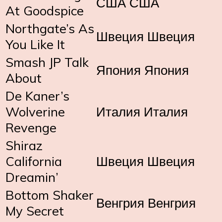
США США
At Goodspice
Northgate’s As
Швеция Швеция
You Like It
Smash JP Talk
Япония Япония
About
De Kaner’s
Wolverine
Италия Италия
Revenge
Shiraz
California
Швеция Швеция
Dreamin’
Bottom Shaker
Венгрия Венгрия
My Secret