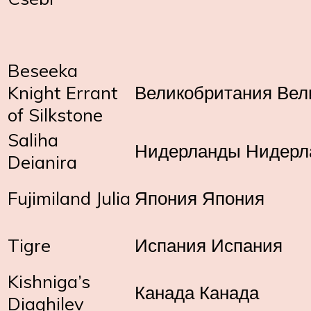
Beseeka
Knight Errant
Великобритания Вел
of Silkstone
Saliha
Нидерланды Нидерл
Deianira
Fujimiland Julia
Япония Япония
Tigre
Испания Испания
Kishniga’s
Канада Канада
Diaghilev