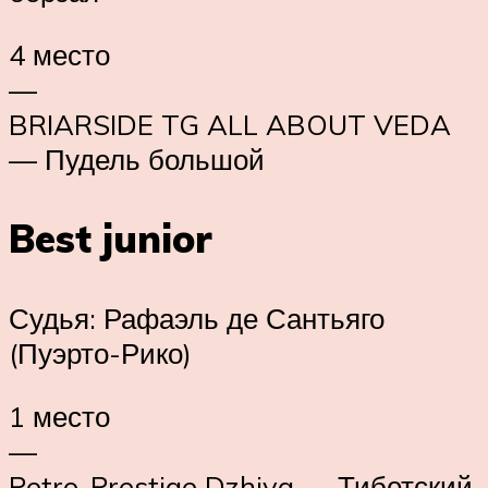
4 место
—
BRIARSIDE TG ALL ABOUT VEDA
— Пудель большой
Best junior
Судья: Рафаэль де Сантьяго
(Пуэрто-Рико)
1 место
—
Petro-Prestige Dzhiya — Тибетский