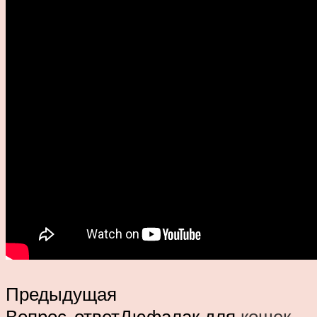
Предыдущая
Вопрос-ответДюфалак для
кошек