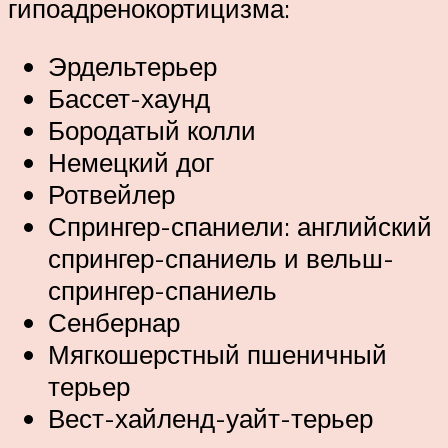
гипоадренокортицизма:
Эрдельтерьер
Бассет-хаунд
Бородатый колли
Немецкий дог
Ротвейлер
Спрингер-спаниели: английский
спрингер-спаниель и вельш-
спрингер-спаниель
Сенбернар
Мягкошерстный пшеничный
терьер
Вест-хайленд-уайт-терьер