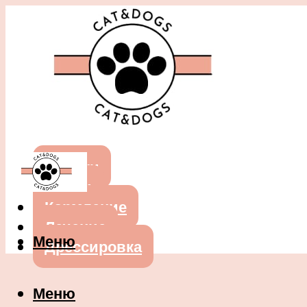
Собаки
Кошки
Кормление
Лечение
Меню
Дрессировка
Меню