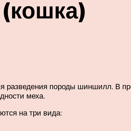
(кошка)
ля разведения породы шиншилл. В п
дности меха.
тся на три вида: