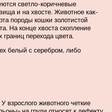
уются светло-коричневые
вища и на хвосте. Животное как-
рта породы кошки золотистой
а. На конце хвоста скопление
 границ перехода цвета.
ех белый с серебром, либо
 У взрослого животного четкие
ьоны» на груди относят к дефекту.