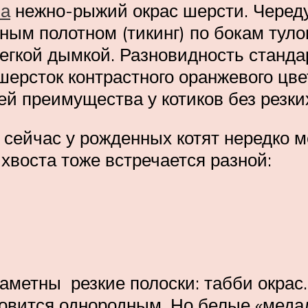
ла
нежно-рыжий окрас шерсти. Черед
ым полотном (тикинг) по бокам туло
егкой дымкой. Разновидность станда
ерсток контрастного оранжевого цвет
й преимущества у котиков без резких
сейчас у рожденных котят нередко м
 хвоста тоже встречается разной:
аметны резкие полоски: табби окрас.
овится однородным. Но белые «медал