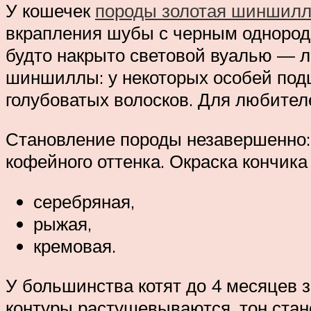
У кошечек
породы золотая шиншил
вкрапления шубы с черным однородн
будто накрыто световой вуалью — л
шиншиллы: у некоторых особей подш
голубоватых волосков. Для любителе
Становление породы незавершенно: 
кофейного оттенка. Окраска кончика
серебряная,
рыжая,
кремовая.
У большинства котят до 4 месяцев з
контуры растушевываются, тон стан