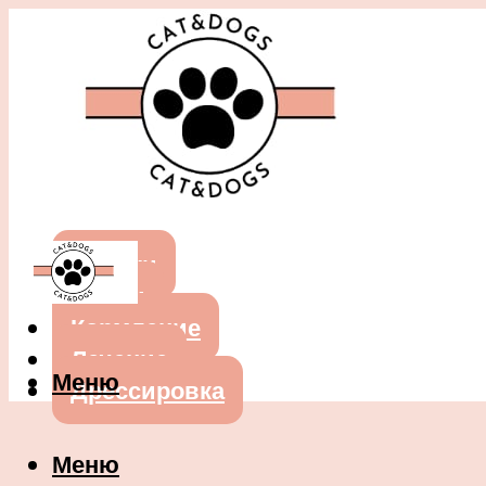
Собаки
Кошки
Кормление
Лечение
Меню
Дрессировка
Меню