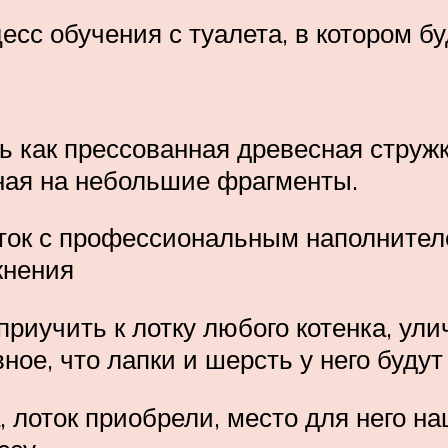
сс обучения с туалета, в котором бу
ь как прессованная древесная стру
нная на небольшие фрагменты.
оток с профессиональным наполнител
жнения
риучить к лотку любого котенка, ули
вное, что лапки и шерсть у него буду
 лоток приобрели, место для него н