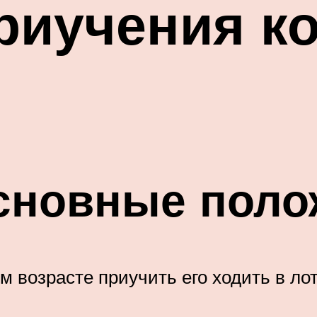
иучения ко
основные поло
ом возрасте приучить его ходить в л