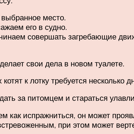
ссу.
 выбранное место.
ажаем его в судно.
начинаем совершать загребающие дви
сделает свои дела в новом туалете.
отят к лотку требуется несколько дн
ать за питомцем и стараться улавлив
 тем как испражниться, он может проя
встревоженным, при этом может верт