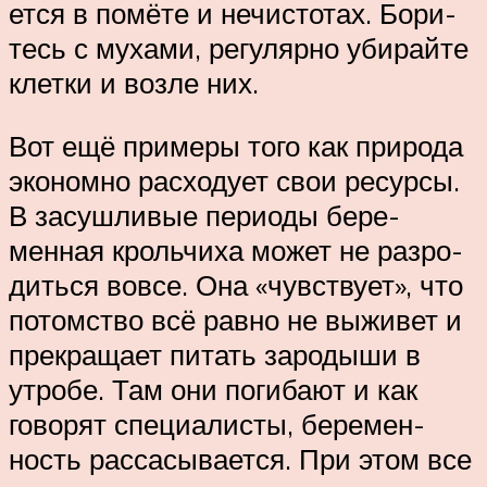
ется в помё­те и нечистотах. Бори­
тесь с му­хами, ре­гуляр­но уби­рай­те
клет­ки и воз­ле них.
Вот ещё примеры того как природа
экономно расходует свои ресурсы.
В засуш­ливые периоды бере­
менная крольчиха может не разро­
диться вовсе. Она «чувствует», что
потомство всё равно не выживет и
прекращает питать зародыши в
утробе. Там они погибают и как
говорят специ­алисты, бере­мен­
ность рассасывается. При этом все