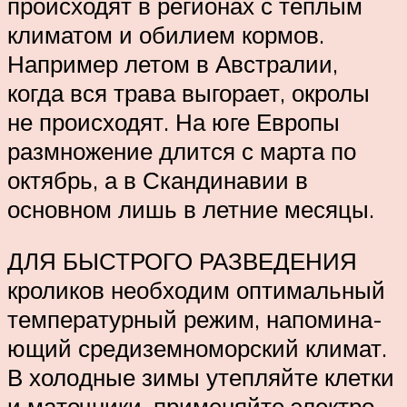
происходят в регионах с тёплым
климатом и обилием кормов.
Например летом в Австралии,
когда вся трава выгорает, окролы
не происходят. На юге Европы
размножение длится с марта по
октябрь, а в Скан­дина­вии в
основном лишь в летние месяцы.
ДЛЯ БЫСТРОГО РАЗВЕДЕНИЯ
кроликов необ­ходим опти­маль­ный
тем­пера­тур­ный режим, напо­мина­
ющий сре­дизем­номор­ский климат.
В холо­дные зимы уте­пляй­те клетки
и ма­точ­ники, при­меняй­те элек­тро­