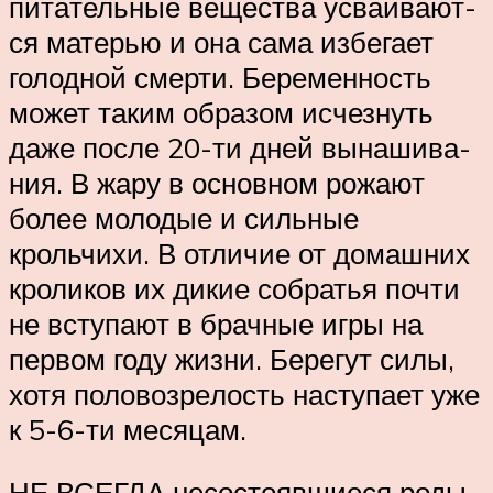
пита­тель­ные вещества усва­ивают­
ся матерью и она сама избегает
голодной смерти. Бере­мен­ность
может таким образом исчезнуть
даже после 20-ти дней вына­шива­
ния. В жару в основном рожают
более молодые и сильные
крольчихи. В отличие от домашних
кроликов их дикие собратья почти
не вступают в брачные игры на
первом году жизни. Берегут силы,
хотя поло­возре­лость наступает уже
к 5-6-ти месяцам.
НЕ ВСЕГДА несостоявшиеся роды