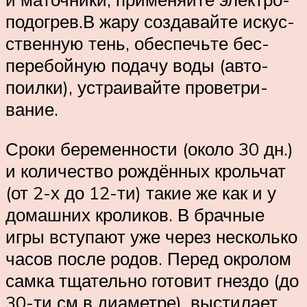
подо­грев.В жару соз­давай­те искус­
ствен­ную тень, обе­спечь­те бес­
пере­бой­ную пода­чу воды (авто­
поил­ки), устра­ивайте про­ветри­
вание.
Сроки беременности (около 30 дн.)
и количество рождённых крольчат
(от 2-х до 12-ти) такие же как и у
домашних кроликов. В брачные
игры вступают уже через несколько
часов после родов. Перед окролом
самка тщательно готовит гнездо (до
30-ти см в диаметре), выстилает