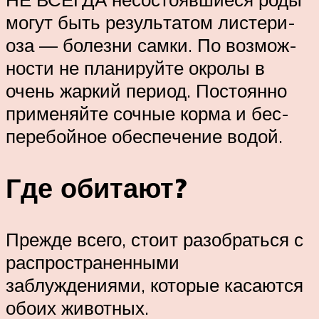
могут быть ре­зуль­та­том лис­тери­
оза — боле­зни самки. По воз­мож­
нос­ти не пла­ни­руй­те окролы в
очень жар­кий пери­од. По­сто­янно
при­меняй­те соч­ные кор­ма и бес­
пере­бой­ное обе­спе­че­ние во­дой.
Где обитают?
Прежде всего, стоит разобраться с
распространенными
заблуждениями, которые касаются
обоих животных.