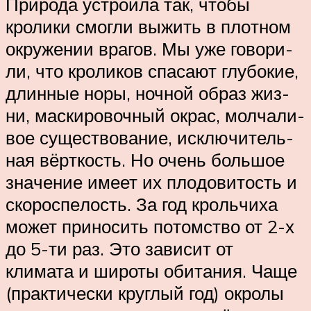
Природа устроила так, чтобы
кролики смогли вы­жить в пло­т­ном
ок­ру­же­нии вра­гов. Мы уже го­во­ри­
ли, что кро­ли­ков спа­са­ют глу­бо­кие,
длин­ные но­ры, ноч­ной об­раз жиз­
ни, мас­­ки­ро­­воч­­ный ок­рас, мол­ча­ли­
вое су­щест­во­ва­ние, ис­клю­­чи­тель­­
ная вёр­т­кость. Но очень боль­шое
зна­че­ние име­ет их пло­­до­ви­тость и
ско­­ро­спе­­лость. За год кро­ль­­чи­ха
мо­жет при­но­сить по­том­ст­во от 2-х
до 5-ти раз. Это зависит от
климата и широты обитания. Чаще
(практически круглый год) окролы