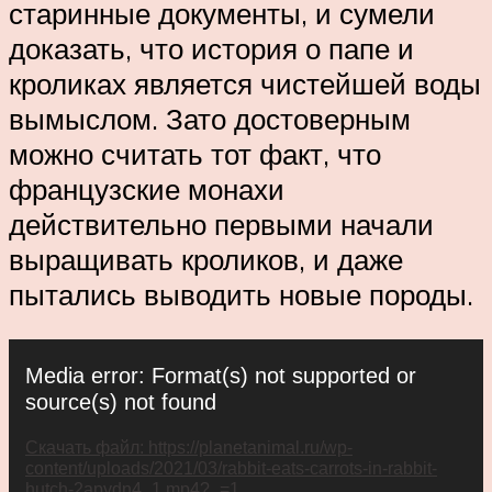
старинные документы, и сумели
доказать, что история о папе и
кроликах является чистейшей воды
вымыслом. Зато достоверным
можно считать тот факт, что
французские монахи
действительно первыми начали
выращивать кроликов, и даже
пытались выводить новые породы.
Видеоплеер
Media error: Format(s) not supported or
source(s) not found
Скачать файл: https://planetanimal.ru/wp-
content/uploads/2021/03/rabbit-eats-carrots-in-rabbit-
hutch-2apydn4_1.mp4?_=1