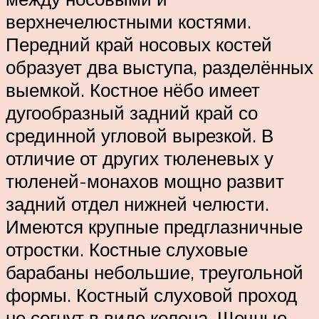
верхнечелюстными костями.
Передний край носовых костей
образует два выступа, разделённых
выемкой. Костное нёбо имеет
дугообразный задний край со
срединной угловой вырезкой. В
отличие от других тюленевых у
тюленей-монахов мощно развит
задний отдел нижней челюсти.
Имеются крупные предглазничные
отростки. Костные слуховые
барабаны небольшие, треугольной
формы. Костный слуховой проход
не согнут в виде колена. Щечные