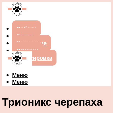
Собаки
Кошки
Кормление
Лечение
Дрессировка
Меню
Меню
Трионикс черепаха