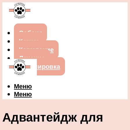
Собаки
Кошки
Кормление
Лечение
Дрессировка
Меню
Меню
Адвантейдж для