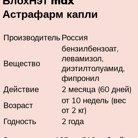
БлохНэт max
Астрафарм капли
Производитель
Россия
бензилбензоат,
левамизол,
Вещество
диэтилтолуамид,
фипронил
Действие
2 месяца (60 дней)
от 10 недель (вес
Возраст
от 2 кг)
Годность
2 года