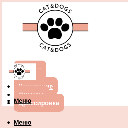
Собаки
Кошки
Кормление
Лечение
Меню
Дрессировка
Меню