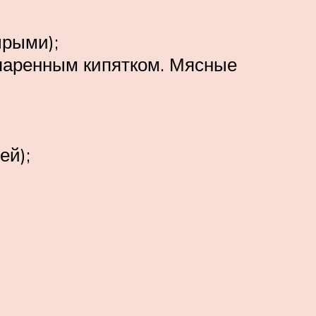
ырыми);
паренным кипятком. Мясные
ей);