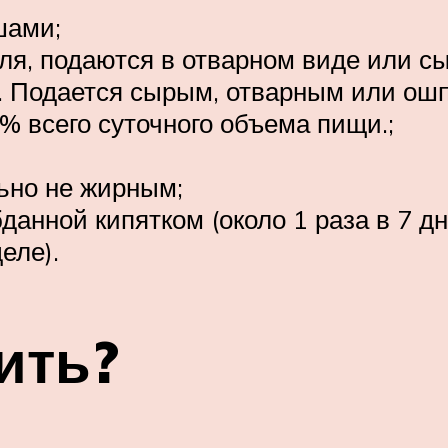
шами;
я, подаются в отварном виде или с
. Подается сырым, отварным или ош
% всего суточного объема пищи.;
льно не жирным;
анной кипятком (около 1 раза в 7 дн
еле).
ить?