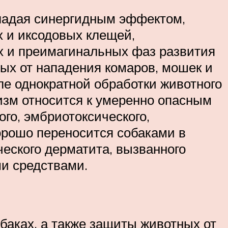
бладая синергидным эффектом,
х и иксодовых клещей,
х и преимагинальных фаз развития
ных от нападения комаров, мошек и
ле однократной обработки животного
низм относится к умеренно опасным
го, эмбриотоксического,
орошо переносится собаками в
еского дерматита, вызванного
и средствами.
баках, а также защиты животных от