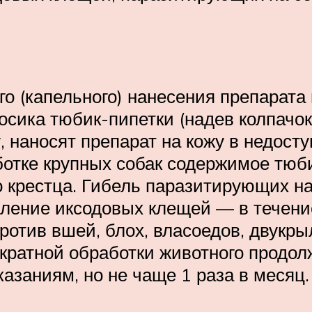
го (капельного) нанесения препарата
ика тюбик-пипетки (надев колпачок 
, наносят препарат на кожу в недос
отке крупных собак содержимое тюбик
до крестца. Гибель паразитирующих н
пление иксодовых клещей — в течени
ротив вшей, блох, власоедов, двукр
кратной обработки животного продол
азаниям, но не чаще 1 раза в месяц.