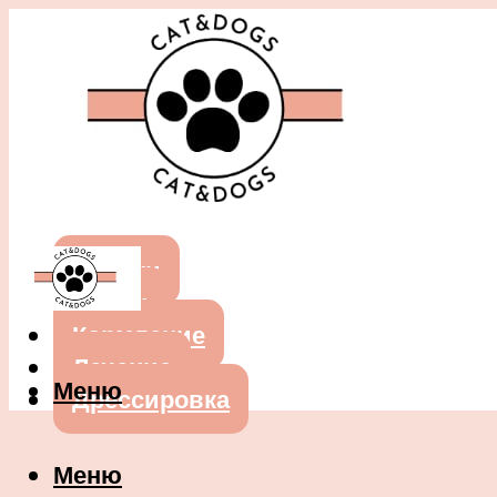
Собаки
Кошки
Кормление
Лечение
Меню
Дрессировка
Меню