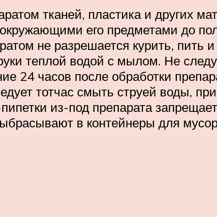
ратом тканей, пластика и других мат
с окружающими его предметами до по
ратом не разрешается курить, пить 
уки теплой водой с мылом. Не следуе
ние 24 часов после обработки препа
следует тотчас смыть струей воды, пр
пипетки из-под препарата запрещае
выбрасывают в контейнеры для мусор