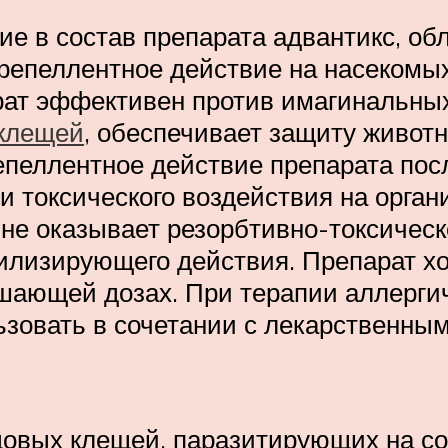
е в состав препарата адвантикс, о
 репеллентное действие на насекомы
рат эффективен против имагинальны
 клещей
, обеспечивает защиту живот
епеллентное действие препарата пос
и токсического воздействия на орга
не оказывает резорбтивно-токсическо
ибилизирующего действия. Препарат х
ышающей дозах. При терапии аллергич
зовать в сочетании с лекарственным
овых клещей, паразитирующих на со