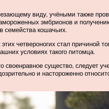
счезающему виду, учёными также про
замороженных эмбрионов и получени
ов семейства кошачьих.
 этих четвероногих стал причиной то
ашних условиях такого питомца.
то своенравное существо, следует учес
дозрительно и настороженно относитс