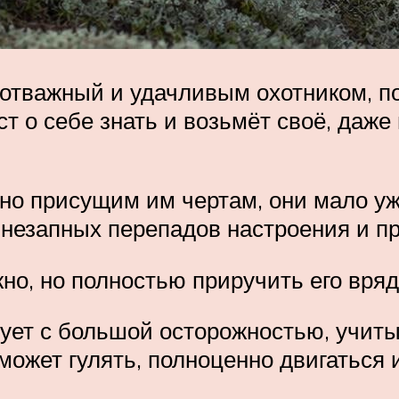
о отважный и удачливым охотником, 
ст о себе знать и возьмёт своё, даж
но присущим им чертам, они мало уж
незапных перепадов настроения и пр
о, но полностью приручить его вряд
ует с большой осторожностью, учитыв
может гулять, полноценно двигаться 