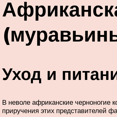
Африканск
(муравьины
Уход и питан
В неволе африканские черноногие 
приручения этих представителей ф