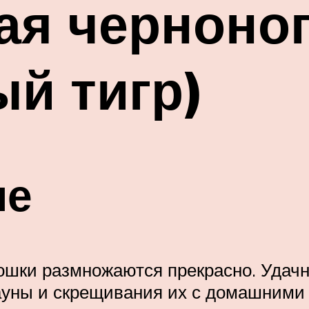
ая черноног
й тигр)
ие
кошки размножаются прекрасно. Удач
ауны и скрещивания их с домашними