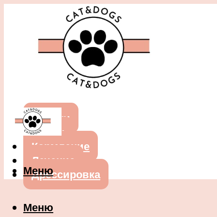
Собаки
Кошки
Кормление
Лечение
Меню
Дрессировка
Меню